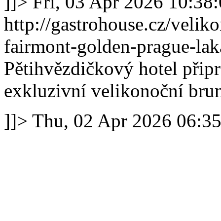
]]>
Fri, 03 Apr 2026 10:38
http://gastrohouse.cz/veli
fairmont-golden-prague-lak
Pětihvězdičkový hotel připr
exkluzivní velikonoční bru
]]>
Thu, 02 Apr 2026 06:3