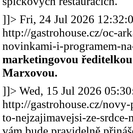
špičkových restauracích.
]]>
Fri, 24 Jul 2026 12:32
http://gastrohouse.cz/oc-ark
novinkami-i-programem-na
marketingovou ředitelk
Marxovou.
]]>
Wed, 15 Jul 2026 05:3
http://gastrohouse.cz/novy-
to-nejzajimavejsi-ze-srdce
vám bude pravidelně přináše