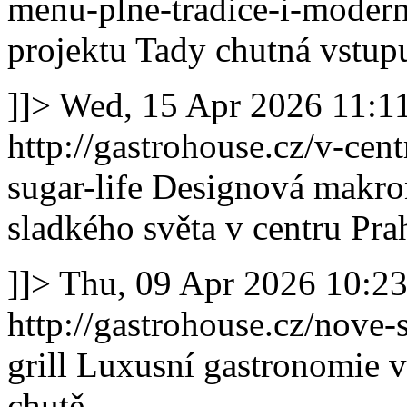
menu-plne-tradice-i-modern
projektu Tady chutná vstup
]]>
Wed, 15 Apr 2026 11:1
http://gastrohouse.cz/v-cen
sugar-life
Designová makron
sladkého světa v centru Pra
]]>
Thu, 09 Apr 2026 10:2
http://gastrohouse.cz/nove-
grill
Luxusní gastronomie v 
chutě.