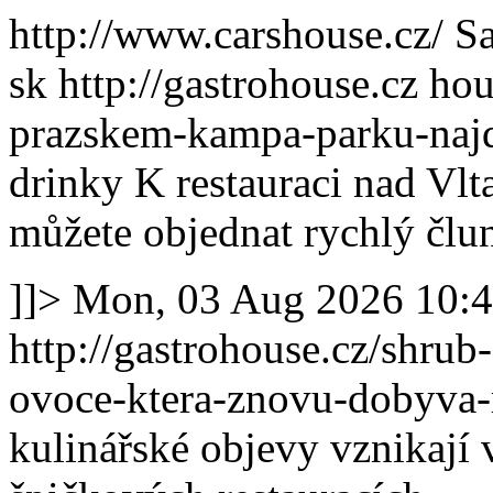
http://www.carshouse.cz/
Sa
sk
http://gastrohouse.cz
hou
prazskem-kampa-parku-najd
drinky
K restauraci nad Vlt
můžete objednat rychlý člun
]]>
Mon, 03 Aug 2026 10:
http://gastrohouse.cz/shrub
ovoce-ktera-znovu-dobyva
kulinářské objevy vznikají