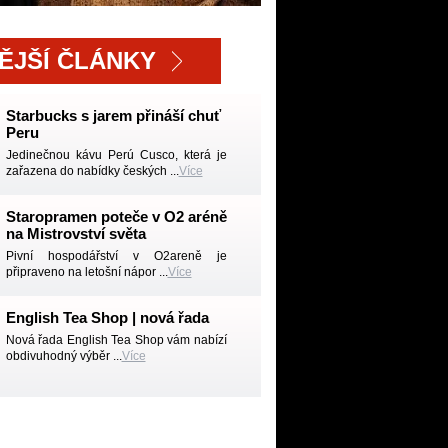
ĚJŠÍ ČLÁNKY
Starbucks s jarem přináší chuť
Peru
Jedinečnou kávu Perú Cusco, která je
zařazena do nabídky českých ...
Více
Staropramen poteče v O2 aréně
na Mistrovství světa
Pivní hospodářství v O2areně je
připraveno na letošní nápor ...
Více
English Tea Shop | nová řada
Nová řada English Tea Shop vám nabízí
obdivuhodný výběr ...
Více