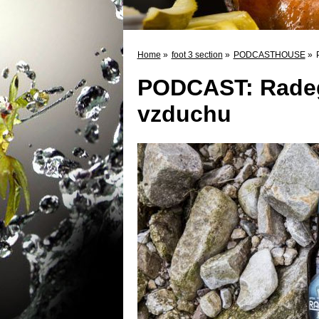
Home
»
foot 3 section
»
PODCASTHOUSE
»
PODCAST: Radega
vzduchu