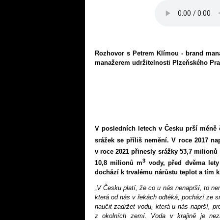
Rozhovor s Petrem Klímou - brand man
manažerem udržitelnosti Plzeňského Pra
V posledních letech v Česku prší méně č
srážek se příliš nemění. V roce 2017 n
v roce 2021 přinesly srážky 53,7 milionů
3
10,8 milionů m
vody, před dvěma lety
dochází k trvalému nárůstu teplot a tím 
„V Česku platí, že co u nás nenaprší, to n
která od nás v řekách odtéká, pochází ze 
naučit zadržet vodu, která u nás naprší, p
z okolních zemí. Voda v krajině je nez