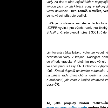
vody za den v těch nejsušších a nejteple
výrobu piva by získávání vody v takový
velmi nákladné,“
říká
Tomáš Matuška, ve
se na vývoji přístroje podílel.
EWA je postavena na stejné technologii 
UCEEB vyvinul pro výrobu vody pro český 
S.A.W.E.R. zde vyrobil i přes 1 300 litrů d
Limitovaná várka ležáku Futur ze vzdušné 
nedostatku vody v krajině. Radegast sá
do přírody vracela. V letošním roce věnuje 
ve spolupráci s Lesy ČR. Odborníci vytipo
tůní.
„Kromě dopadů na kvalitu a kapacitu v
na přežití řady živočichů a rostlin a udr
z možností, jak vodu v krajině efektivně za
Lesy ČR
.
To, jaké projekty budou realizová
www.radegast.cz/bojovodu
mohou lidé do