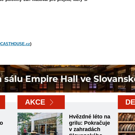
CASTHOUSE.cz
)
AKCE
D
Hvězdné léto na
to
grilu: Pokračuje
v zahradách