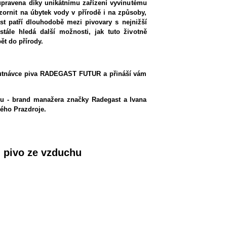
upravena díky unikátnímu zařízení vyvinutému
ornit na úbytek vody v přírodě i na způsoby,
ast patří dlouhodobě mezi pivovary s nejnižší
ále hledá další možnosti, jak tuto životně
pět do přírody.
hutnávce piva RADEGAST FUTUR a přináší vám
mu - brand manažera značky Radegast a Ivana
kého Prazdroje.
 pivo ze vzduchu