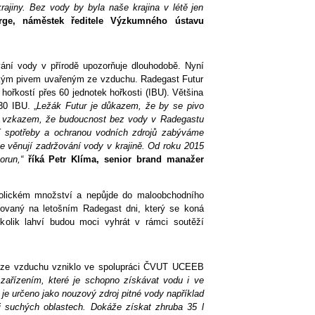
rajiny. Bez vody by byla naše krajina v létě jen
rge, náměstek ředitele Výzkumného ústavu
ání vody v přírodě upozorňuje dlouhodobě. Nyní
lickým pivem uvařeným ze vzduchu. Radegast Futur
hořkostí přes 60 jednotek hořkosti (IBU). Většina
30 IBU. „
Ležák Futur je důkazem, že by se pivo
je vzkazem, že budoucnost bez vody v Radegastu
jí spotřeby a ochranou vodních zdrojů zabýváme
e věnují zadržování vody v krajině. Od roku 2015
korun,“
říká Petr Klíma, senior brand manažer
olickém množství a nepůjde do maloobchodního
povaný na letošním Radegast dni, který se koná
kolik lahví budou moci vyhrát v rámci soutěží
y ze vzduchu vzniklo ve spolupráci ČVUT UCEEB
zařízením, které je schopno získávat vodu i ve
je určeno jako nouzový zdroj pitné vody například
 suchých oblastech. Dokáže získat zhruba 35 l