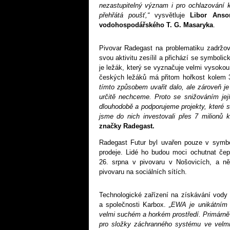
nezastupitelný význam i pro ochlazování k
přehřátá poušť,“
vysvětluje
Libor Anso
vodohospodářského T. G. Masaryka
.
Pivovar Radegast na problematiku zadržov
svou aktivitu zesílil a přichází se symbo
je ležák, který se vyznačuje velmi vysokou 
českých ležáků má přitom hořkost kolem 
tímto způsobem uvařit dalo, ale zároveň 
určitě nechceme. Proto se snižováním je
dlouhodobě a podporujeme projekty, které s
jsme do nich investovali přes 7 milionů 
značky Radegast.
Radegast Futur byl uvařen pouze v symb
prodeje. Lidé ho budou moci ochutnat če
26. srpna v pivovaru v Nošovicích, a ně
pivovaru na sociálních sítích.
Technologické zařízení na získávání vod
a společnosti Karbox.
„EWA je unikátním 
velmi suchém a horkém prostředí. Primárně 
pro složky záchranného systému ve velmi