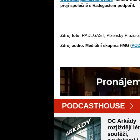
přejí společně s Radegastem podpořit.
Zdroj foto:
RADEGAST, Plzeňský Prazdroj
Zdroj audio:
Mediální skupina HMG
(
POD
PODCASTHOUSE
OC Arkády
rozjíždějí lé
soutěží,