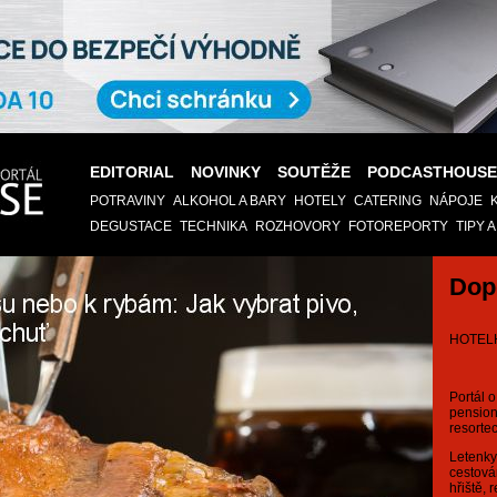
EDITORIAL
NOVINKY
SOUTĚŽE
PODCASTHOUSE
POTRAVINY
ALKOHOL A BARY
HOTELY
CATERING
NÁPOJE
DEGUSTACE
TECHNIKA
ROZHOVORY
FOTOREPORTY
TIPY 
Dop
HOTEL
Portál o
pension
resortec
Letenky,
cestová
hřiště, 