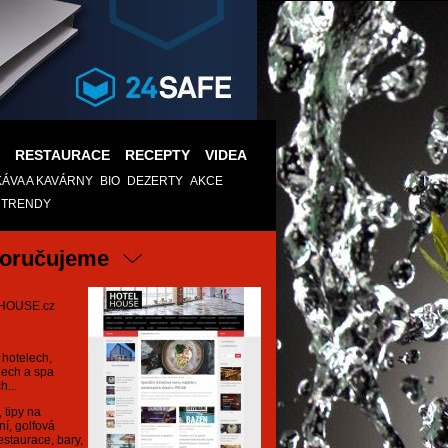
RESTAURACE
RECEPTY
VIDEA
KÁVA A KAVÁRNY
BIO
DEZERTY
AKCE
A TRENDY
oručujeme
HOUSE.cz
 hotelech,
ech a spa
h...
 tipy na
ní, golfová
restaurace, bary,