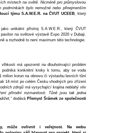
jších místech na světě. Nicméně pro průmyslovou
ch podmínkách bylo nemožné nebo přinejmenším
doucí týmu S.A.W.E.R. na ČVUT UCEEB
, který
jako unikátní přístroj S.A.W.E.R., který ČVUT
pavilon na světové výstavě Expo 2020 v Dubaji.
enně a rozhodně to není maximum této technologie.
vlhkosti má upozornit na dlouhotrvající problém
m podniká konkrétní kroky k tomu, aby se voda
1 milion korun na obnovu či výstavbu lesních tůní
vali 14 míst po celém Česku vhodných pro zřízení
odních zdrojů má vysychající krajina neblahý vliv
žení přírodní rozmanitosti. Tůně jsou tak jedna
držet,“
dodává
Přemysl Šrámek ze společnosti
ny, může ovlivnit i veřejnost. Na webu
 poloviny září hlasovat pro projekt, který si