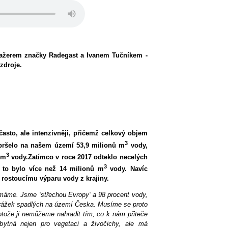
ažerem značky Radegast a Ivanem Tučníkem -
zdroje.
asto, ale intenzivněji, přičemž celkový objem
3
apršelo na našem území 53,9 milionů m
vody,
3
 m
vody.Zatímco v roce 2017 odteklo necelých
3
 to bylo více než 14 milionů m
vody. Navíc
k rostoucímu výparu vody z krajiny.
emáme. Jsme ‘střechou Evropy‘ a 98 procent vody,
srážek spadlých na území Česka. Musíme se proto
rotože ji nemůžeme nahradit tím, co k nám přiteče
bytná nejen pro vegetaci a živočichy, ale má